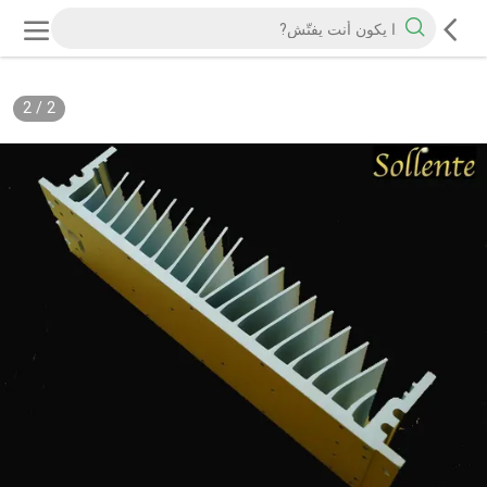
2
/
2